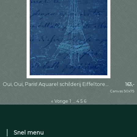
Oui, Oui, Paris! Aquarel schilderij Eiffeltoren Parijs deel 1 van 4 (Frankrijk stedentrip romantisch
163,-
Canvas 50x75
« Vorige
1
…
4
5
6
Snel menu