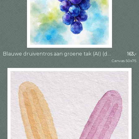
Blauwe druiventros aan groene tak (AI) (druiven, wijn, fruit, natuur, wijngaard)
163,-
Canvas 50x75