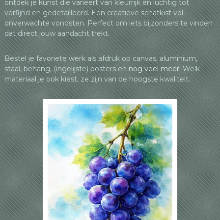
ontdek je kunst die varieert van kleurrijk en luchtig tot
o
p
verfijnd en gedetailleerd. Een creatieve schatkist vol
onverwachte vondsten. Perfect om iets bijzonders te vinden
k
dat direct jouw aandacht trekt.
Bestel je favoriete werk als afdruk op canvas, aluminium,
staal, behang, (ingelijste) posters en
nog
veel meer
. Welk
materiaal je ook kiest, ze zijn van de hoogste kwaliteit.