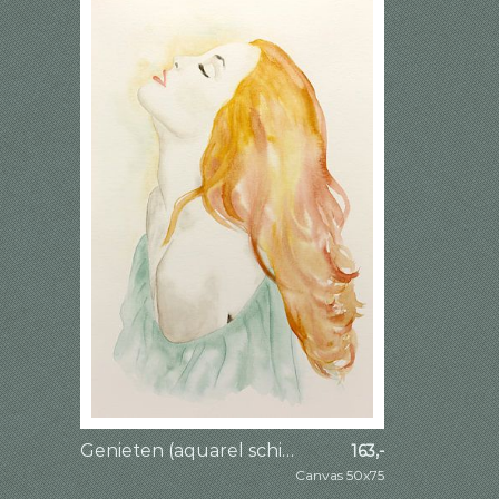
Genieten (aquarel schilderij portret vrouw rood haar sexy bloot schouders sexy realisme modern mooi)
163,-
Canvas 50x75