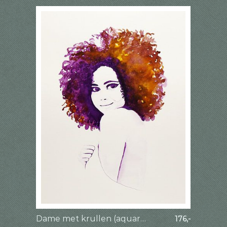
Dame met krullen (aquarel schilderij portret mooie Afrikaanse sexy naakte vrouw dame afro kapsel)
176,-