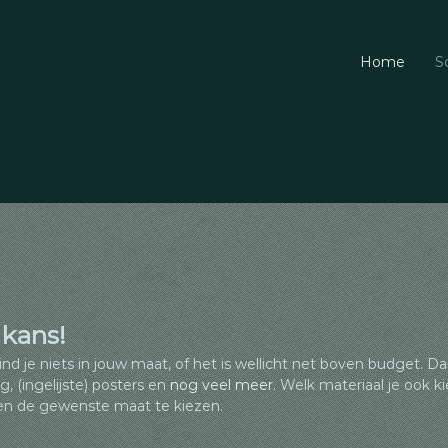
Home
S
 kans!
nd je niets in jouw maat, of het is wellicht net boven budget. Dan 
, (ingelijste) posters en
nog veel meer
. Welk materiaal je ook ki
 en de gewenste maat te kiezen.