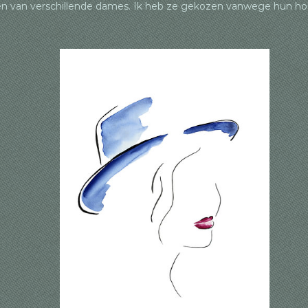
en van verschillende dames. Ik heb ze gekozen vanwege hun houd