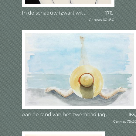
In de schaduw (zwart wit aquarel schilderij naakt portret vrouw met hoed slaapkamer mancave)
176,-
Canvas 60x80
Aan de rand van het zwembad (aquarel schilderij portret vrouw hoed zomer vakantie zwemmen benen)
163,
Canvas 75x5