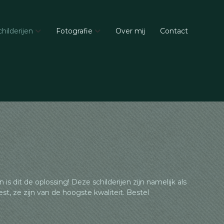
childerijen
Fotografie
Over mij
Contact
is dit de oplossing! Deze schilderijen zijn namelijk als
est, ze zijn van de hoogste kwaliteit. Bestel