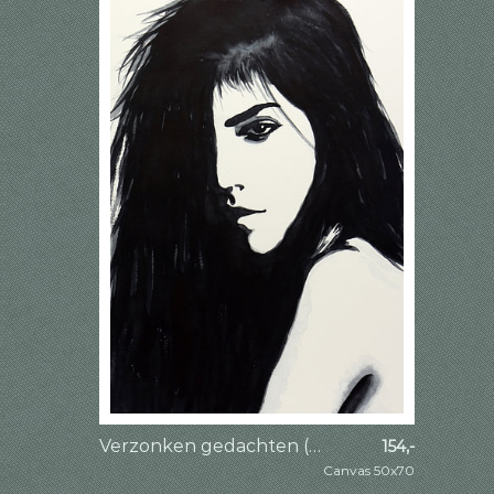
Verzonken gedachten (zwart wit aquarel schilderij naakt portret vrouw sexy dame gothic)
154,-
Canvas 50x70