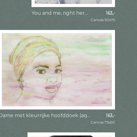
You and me, right here, right now! (sexy aquarel schilderij portret man vrouw lijntekening)
163,-
Canvas 50x75
Dame met kleurrijke hoofddoek (aquarel schilderij portret Moslim vrouw Marokko ogen industrieel roze
163,-
Canvas 75x50