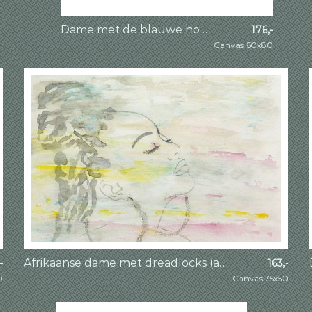
Dame met de blauwe hoed (aquarel schilderij portret vrouw lijntekening line art)
176,-
Canvas 60x80
Afrikaanse dame met dreadlocks (abstract aquarel schilderij portret mens vrouw minimalisme gezicht)
-
163,-
0
Canvas 75x50