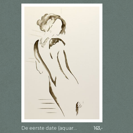
De eerste date (aquarel schilderij portret vrouw avondjurk ketting silhouet mooi dame sepia flirten
163,-