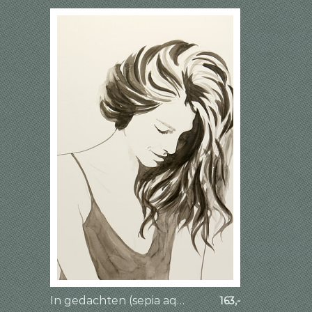
In gedachten (sepia aquarel schilderij portret mooie vrouw dame lang haar kwetsbaar verf bruin)
163,-