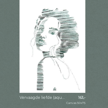
Vervaagde liefde (aquarel schilderij portret vrouw lijntekening line art groen strepen lijnen mooi)
163,-
Canvas 50x75