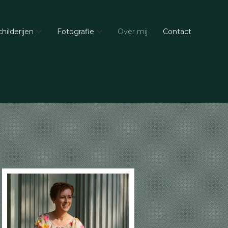
childerijen
Fotografie
Over mij
Contact