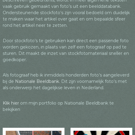
beschreven gebeurtenis, wordt in meer algemene teksten
o
p
vaak gebruik gemaakt van foto’s uit een beelddatabank.
Ondersteunende stockfoto’s zijn vooral bedoeld om duidelijk
k
te maken waar het artikel over gaat en om bepaalde sfeer
rond het artikel neer te zetten.
Door stockfoto’s te gebruiken kan direct een passende foto
worden gekozen, in plaats van zelf een fotograaf op pad te
sturen. Dit maakt de inzet van stockfotomateriaal sneller en
goedkoper.
Als fotograaf heb ik inmiddels honderden foto’s aangeleverd
bij de
Nationale Beeldbank
. Dit zijn voornamelijk foto’s met
als onderwerp het dagelijkse leven in Nederland.
Klik hier
om mijn portfolio op Nationale Beeldbank te
bekijken